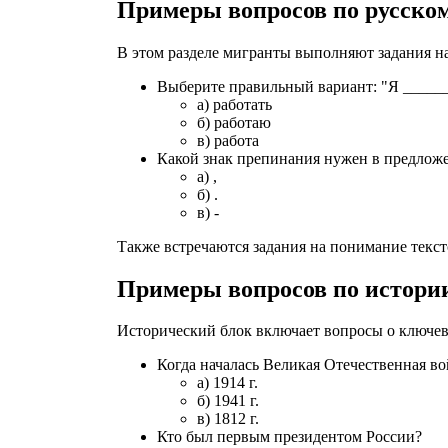
Примеры вопросов по русско
В этом разделе мигранты выполняют задания н
Выберите правильный вариант: "Я ______
а) работать
б) работаю
в) работа
Какой знак препинания нужен в предложе
а) ,
б) .
в) -
Также встречаются задания на понимание текст
Примеры вопросов по истори
Исторический блок включает вопросы о ключев
Когда началась Великая Отечественная в
а) 1914 г.
б) 1941 г.
в) 1812 г.
Кто был первым президентом России?