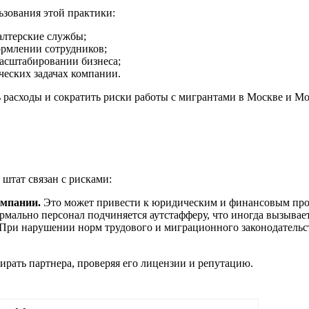
зования этой практики:
алтерские службы;
ормлении сотрудников;
асштабировании бизнеса;
ческих задачах компании.
расходы и сократить риски работы с мигрантами в Москве и Мо
 штат связан с рисками:
омпании.
Это может привести к юридическим и финансовым про
мально персонал подчиняется аутстафферу, что иногда вызывает
При нарушении норм трудового и миграционного законодательст
рать партнера, проверяя его лицензии и репутацию.